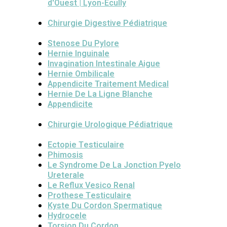
d'Ouest | Lyon-Ecully
Chirurgie Digestive Pédiatrique
Stenose Du Pylore
Hernie Inguinale
Invagination Intestinale Aigue
Hernie Ombilicale
Appendicite Traitement Medical
Hernie De La Ligne Blanche
Appendicite
Chirurgie Urologique Pédiatrique
Ectopie Testiculaire
Phimosis
Le Syndrome De La Jonction Pyelo
Ureterale
Le Reflux Vesico Renal
Prothese Testiculaire
Kyste Du Cordon Spermatique
Hydrocele
Torsion Du Cordon