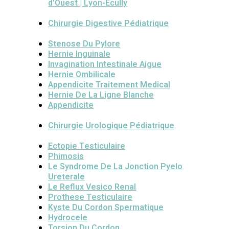
d'Ouest | Lyon-Ecully
Chirurgie Digestive Pédiatrique
Stenose Du Pylore
Hernie Inguinale
Invagination Intestinale Aigue
Hernie Ombilicale
Appendicite Traitement Medical
Hernie De La Ligne Blanche
Appendicite
Chirurgie Urologique Pédiatrique
Ectopie Testiculaire
Phimosis
Le Syndrome De La Jonction Pyelo
Ureterale
Le Reflux Vesico Renal
Prothese Testiculaire
Kyste Du Cordon Spermatique
Hydrocele
Torsion Du Cordon