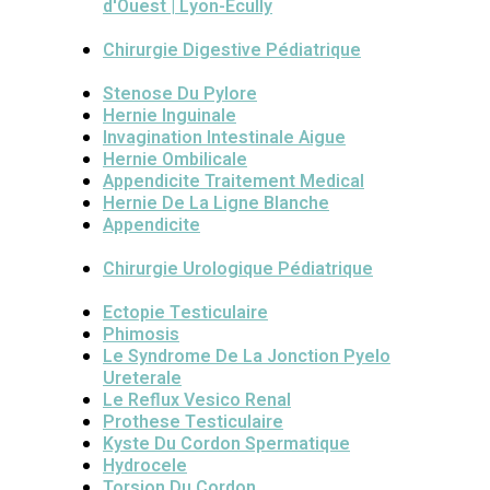
d'Ouest | Lyon-Ecully
Chirurgie Digestive Pédiatrique
Stenose Du Pylore
Hernie Inguinale
Invagination Intestinale Aigue
Hernie Ombilicale
Appendicite Traitement Medical
Hernie De La Ligne Blanche
Appendicite
Chirurgie Urologique Pédiatrique
Ectopie Testiculaire
Phimosis
Le Syndrome De La Jonction Pyelo
Ureterale
Le Reflux Vesico Renal
Prothese Testiculaire
Kyste Du Cordon Spermatique
Hydrocele
Torsion Du Cordon