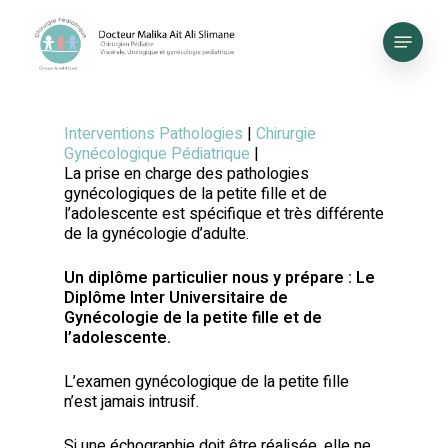
Skip
to
Menu
main
content
Interventions Pathologies
|
Chirurgie
Gynécologique Pédiatrique
|
La prise en charge des pathologies
gynécologiques de la petite fille et de
l’adolescente est spécifique et très différente
de la gynécologie d’adulte.
Un diplôme particulier nous y prépare : Le
Diplôme Inter Universitaire de
Gynécologie de la petite fille et de
l’adolescente.
L’examen gynécologique de la petite fille
n’est jamais intrusif.
Si une échographie doit être réalisée, elle ne