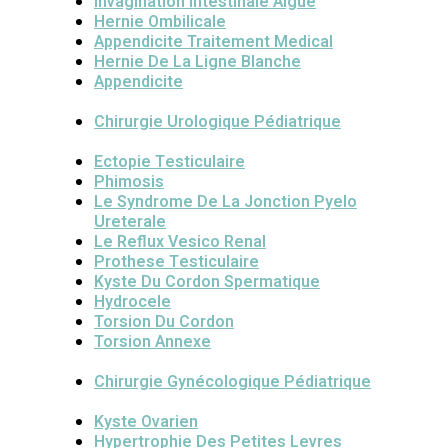
Invagination Intestinale Aigue
Hernie Ombilicale
Appendicite Traitement Medical
Hernie De La Ligne Blanche
Appendicite
Chirurgie Urologique Pédiatrique
Ectopie Testiculaire
Phimosis
Le Syndrome De La Jonction Pyelo
Ureterale
Le Reflux Vesico Renal
Prothese Testiculaire
Kyste Du Cordon Spermatique
Hydrocele
Torsion Du Cordon
Torsion Annexe
Chirurgie Gynécologique Pédiatrique
Kyste Ovarien
Hypertrophie Des Petites Levres